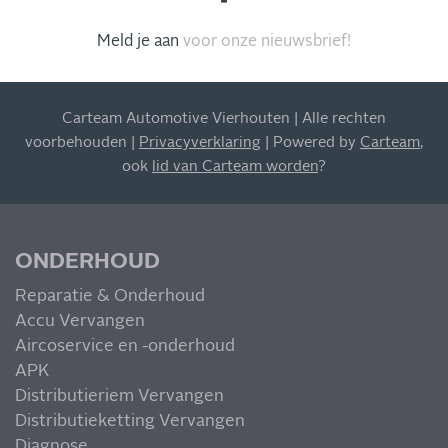
Meld je aan
voor onze nieuwsbrief!
INSCHRIJVEN NIEUWSBRIEF
Carteam Automotive Vierhouten | Alle rechten
Blijf op de hoogte van al onze acties, aanbiedingen en
voorbehouden |
Privacyverklaring
| Powered by
Carteam
,
meer!
ook
lid van Carteam worden
?
ONDERHOUD
Reparatie & Onderhoud
MIS NIETS
Accu Vervangen
Aircoservice en -onderhoud
APK
Distributieriem Vervangen
Distributieketting Vervangen
Diagnose