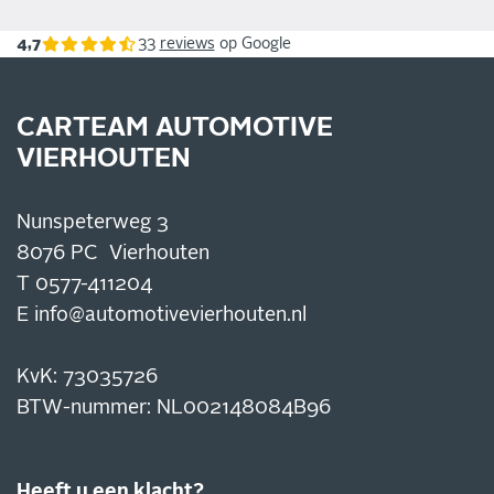
4,7
33
reviews
op Google
CARTEAM AUTOMOTIVE
VIERHOUTEN
Nunspeterweg 3
8076 PC Vierhouten
T
0577-411204
E
info@automotivevierhouten.nl
KvK: 73035726
BTW-nummer: NL002148084B96
Heeft u een klacht?