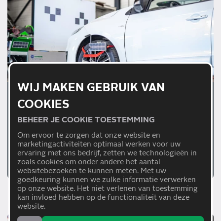
WIJ MAKEN GEBRUIK VAN
01/07/2026
COOKIES
WAAROM EEN JUISTE
BEHEER JE COOKIE TOESTEMMING
AFSTELLING VAN
Om ervoor te zorgen dat onze website en
RIJHULPSYSTEMEN
marketingactiviteiten optimaal werken voor uw
ervaring met ons bedrijf, zetten we technologieën in
BELANGRIJK IS
Lees meer
zoals cookies om onder andere het aantal
websitebezoeken te kunnen meten. Met uw
goedkeuring kunnen we zulke informatie verwerken
op onze website. Het niet verlenen van toestemming
kan invloed hebben op de functionaliteit van deze
website.